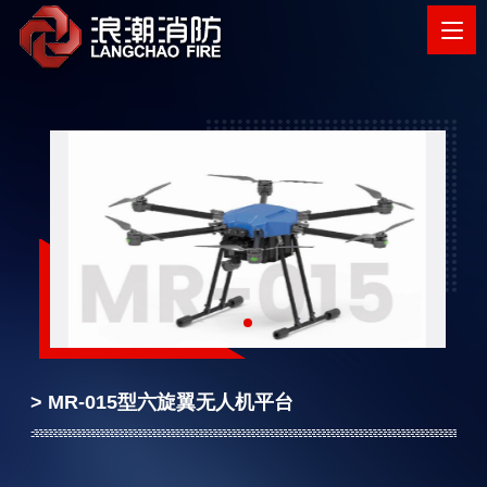
> MR-015型六旋翼无人机平台